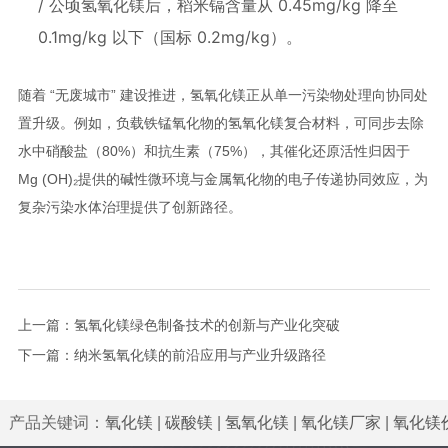
/ 公顷氢氧化镁后，稻米镉含量从 0.45mg/kg 降至
0.1mg/kg 以下（国标 0.2mg/kg）。
随着 “无废城市” 建设推进，氢氧化镁正从单一污染物处理向协同处
置升级。例如，负载铁锰氧化物的氢氧化镁复合材料，可同步去除
水中硝酸盐（80%）和抗生素（75%），其催化还原活性归因于
Mg (OH)₂提供的碱性微环境与金属氧化物的电子传递协同效应，为
复杂污染水体治理提供了创新路径。
上一篇：
氢氧化镁绿色制备技术的创新与产业化突破
下一篇：
纳米氢氧化镁的前沿应用与产业升级路径
产品关键词：
氧化镁
|
碳酸镁
|
氢氧化镁
|
氧化镁厂家
|
氧化镁