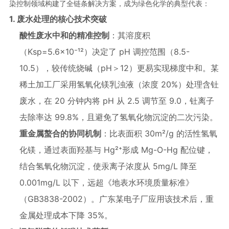
染控制领域构建了全链条解决方案，成为绿色化学的典型代表：
1. 废水处理的核心技术突破
酸性废水中和的精准控制
：其溶度积
（Ksp=5.6×10⁻¹²）决定了 pH 调控范围（8.5-
10.5），较传统烧碱（pH＞12）更易实现梯度中和。某
稀土加工厂采用氢氧化镁乳浊液（浓度 20%）处理含钍
废水，在 20 分钟内将 pH 从 2.5 调节至 9.0，钍离子
去除率达 99.8%，且避免了氢氧化物沉淀的二次污染。
重金属螯合的协同机制
：比表面积 30m²/g 的活性氢氧
化镁，通过表面羟基与 Hg²⁺形成 Mg-O-Hg 配位键，
结合氢氧化物沉淀，使汞离子浓度从 5mg/L 降至
0.001mg/L 以下，远超《地表水环境质量标准》
（GB3838-2002）。广东某电子厂应用该技术后，重
金属处理成本下降 35%。