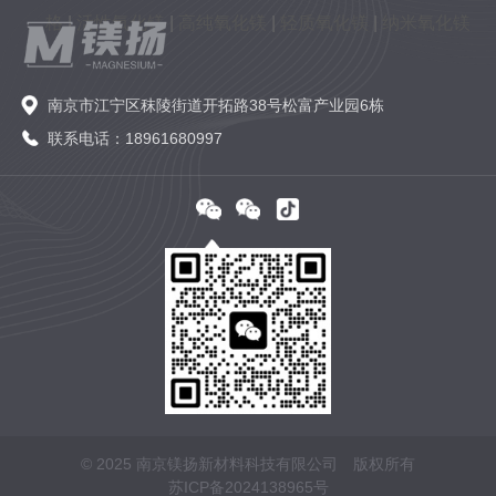
格
|
活性氧化镁
|
高纯氧化镁
|
轻质氧化镁
|
纳米氧化镁
南京市江宁区秣陵街道开拓路38号松富产业园6栋
联系电话：18961680997
© 2025 南京镁扬新材料科技有限公司 版权所有
苏ICP备2024138965号