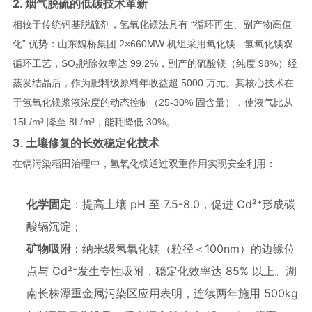
2. 烟气脱硫的低碳技术革新
相较于传统钙基脱硫剂，氢氧化镁法具有 “循环再生、副产物高值
化” 优势：山东魏桥集团 2×660MW 机组采用氧化镁 - 氢氧化镁双
循环工艺，SO₂脱除效率达 99.2%，副产的硫酸镁（纯度 98%）经
蒸发结晶后，作为肥料级原料年收益超 5000 万元。其核心技术在
于氢氧化镁浆液浓度的动态控制（25-30% 固含量），使液气比从
15L/m³ 降至 8L/m³，能耗降低 30%。
3. 土壤修复的长效稳定化技术
在镉污染稻田治理中，氢氧化镁通过双重作用实现安全利用：
化学固定
：提高土壤 pH 至 7.5-8.0，促进 Cd²⁺形成碳
酸镉沉淀；
矿物吸附
：纳米级氢氧化镁（粒径＜100nm）的边缘位
点与 Cd²⁺发生专性吸附，稳定化效率达 85% 以上。湖
南长株潭重金属污染区应用表明，连续两年施用 500kg