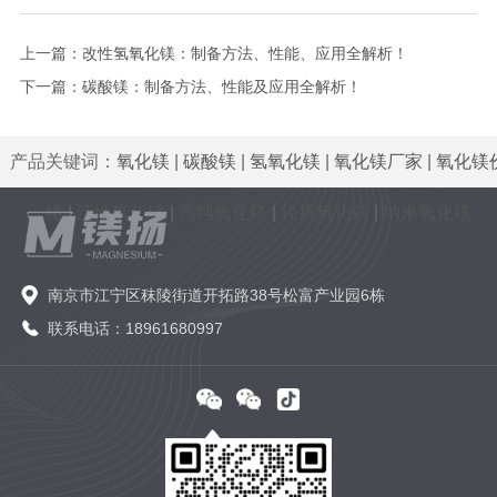
上一篇：
改性氢氧化镁：制备方法、性能、应用全解析！
下一篇：
碳酸镁：制备方法、性能及应用全解析！
产品关键词：
氧化镁
|
碳酸镁
|
氢氧化镁
|
氧化镁厂家
|
氧化镁
格
|
活性氧化镁
|
高纯氧化镁
|
轻质氧化镁
|
纳米氧化镁
南京市江宁区秣陵街道开拓路38号松富产业园6栋
联系电话：18961680997