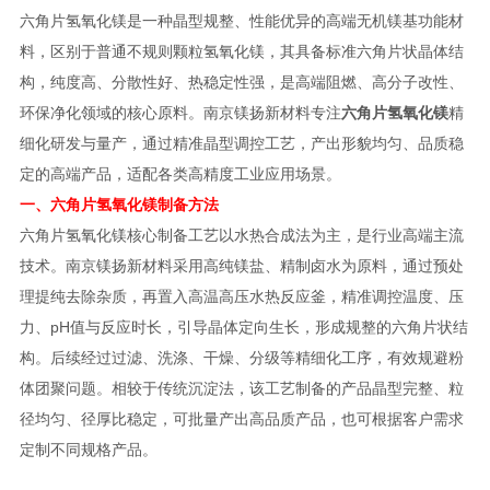
六角片氢氧化镁是一种晶型规整、性能优异的高端无机镁基功能材
料，区别于普通不规则颗粒氢氧化镁，其具备标准六角片状晶体结
构，纯度高、分散性好、热稳定性强，是高端阻燃、高分子改性、
环保净化领域的核心原料。南京镁扬新材料专注
六角片氢氧化镁
精
细化研发与量产，通过精准晶型调控工艺，产出形貌均匀、品质稳
定的高端产品，适配各类高精度工业应用场景。
一、六角片氢氧化镁制备方法
六角片氢氧化镁核心制备工艺以水热合成法为主，是行业高端主流
技术。南京镁扬新材料采用高纯镁盐、精制卤水为原料，通过预处
理提纯去除杂质，再置入高温高压水热反应釜，精准调控温度、压
力、pH值与反应时长，引导晶体定向生长，形成规整的六角片状结
构。后续经过过滤、洗涤、干燥、分级等精细化工序，有效规避粉
体团聚问题。相较于传统沉淀法，该工艺制备的产品晶型完整、粒
径均匀、径厚比稳定，可批量产出高品质产品，也可根据客户需求
定制不同规格产品。