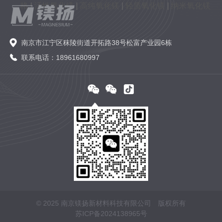
格
|
活性氧化镁
|
高纯氧化镁
|
轻质氧化镁
|
纳米氧化镁
南京市江宁区秣陵街道开拓路38号松富产业园6栋
联系电话：18961680997
© 2025 南京镁扬新材料科技有限公司 版权所有
苏ICP备2024138965号