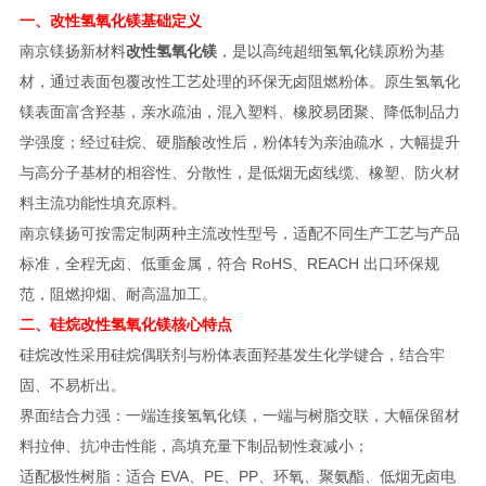
一、改性氢氧化镁基础定义
南京镁扬新材料
改性氢氧化镁
，是以高纯超细氢氧化镁原粉为基
材，通过表面包覆改性工艺处理的环保无卤阻燃粉体。原生氢氧化
镁表面富含羟基，亲水疏油，混入塑料、橡胶易团聚、降低制品力
学强度；经过硅烷、硬脂酸改性后，粉体转为亲油疏水，大幅提升
与高分子基材的相容性、分散性，是低烟无卤线缆、橡塑、防火材
料主流功能性填充原料。
南京镁扬可按需定制两种主流改性型号，适配不同生产工艺与产品
标准，全程无卤、低重金属，符合 RoHS、REACH 出口环保规
范，阻燃抑烟、耐高温加工。
二、硅烷改性氢氧化镁核心特点
硅烷改性采用硅烷偶联剂与粉体表面羟基发生化学键合，结合牢
固、不易析出。
界面结合力强：一端连接氢氧化镁，一端与树脂交联，大幅保留材
料拉伸、抗冲击性能，高填充量下制品韧性衰减小；
适配极性树脂：适合 EVA、PE、PP、环氧、聚氨酯、低烟无卤电