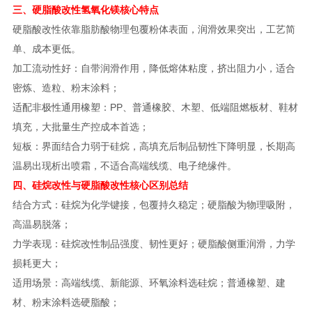
三、硬脂酸改性氢氧化镁核心特点
硬脂酸改性依靠脂肪酸物理包覆粉体表面，润滑效果突出，工艺简
单、成本更低。
加工流动性好：自带润滑作用，降低熔体粘度，挤出阻力小，适合
密炼、造粒、粉末涂料；
适配非极性通用橡塑：PP、普通橡胶、木塑、低端阻燃板材、鞋材
填充，大批量生产控成本首选；
短板：界面结合力弱于硅烷，高填充后制品韧性下降明显，长期高
温易出现析出喷霜，不适合高端线缆、电子绝缘件。
四、硅烷改性与硬脂酸改性核心区别总结
结合方式：硅烷为化学键接，包覆持久稳定；硬脂酸为物理吸附，
高温易脱落；
力学表现：硅烷改性制品强度、韧性更好；硬脂酸侧重润滑，力学
损耗更大；
适用场景：高端线缆、新能源、环氧涂料选硅烷；普通橡塑、建
材、粉末涂料选硬脂酸；