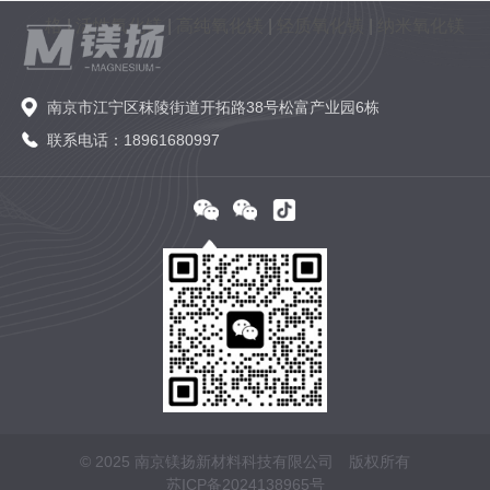
格
|
活性氧化镁
|
高纯氧化镁
|
轻质氧化镁
|
纳米氧化镁
南京市江宁区秣陵街道开拓路38号松富产业园6栋
联系电话：18961680997
© 2025 南京镁扬新材料科技有限公司 版权所有
苏ICP备2024138965号