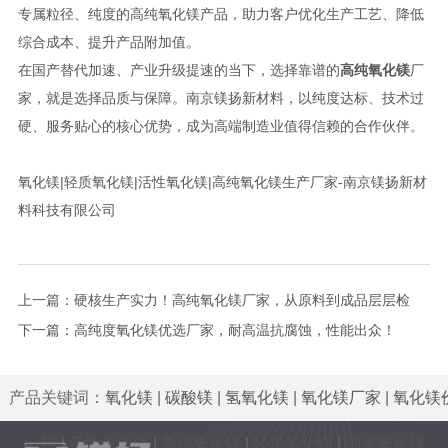
专属粒径、纯度的高纯氧化镁产品，助力客户优化生产工艺、降低
综合成本、提升产品附加值。
在国产替代加速、产业升级提速的当下，选择靠谱的
高纯氧化镁
厂
家，就是选择品质与保障。南京镁扬新材料，以纯度达标、技术过
硬、服务贴心的核心优势，成为高端制造业值得信赖的合作伙伴。
氧化镁|轻质氧化镁|活性氧化镁|高纯氧化镁生产厂家-南京镁扬新材
料科技有限公司
上一篇：
硬核生产实力！高纯氧化镁厂家，从原料到成品层层检
测！
下一篇：
高纯度氧化镁优选厂家，耐高温抗腐蚀，性能出众！
产品关键词：
氧化镁
|
碳酸镁
|
氢氧化镁
|
氧化镁厂家
|
氧化镁
格
|
活性氧化镁
|
高纯氧化镁
|
轻质氧化镁
|
纳米氧化镁