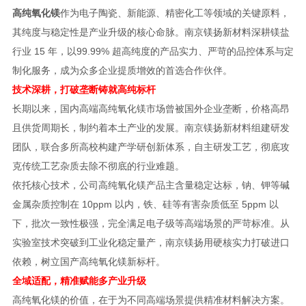
高纯氧化镁
作为电子陶瓷、新能源、精密化工等领域的关键原料，
其纯度与稳定性是产业升级的核心命脉。南京镁扬新材料深耕镁盐
行业 15 年，以99.99% 超高纯度的产品实力、严苛的品控体系与定
制化服务，成为众多企业提质增效的首选合作伙伴。
技术深耕，打破垄断铸就高纯标杆
长期以来，国内高端高纯氧化镁市场曾被国外企业垄断，价格高昂
且供货周期长，制约着本土产业的发展。南京镁扬新材料组建研发
团队，联合多所高校构建产学研创新体系，自主研发工艺，彻底攻
克传统工艺杂质去除不彻底的行业难题。
依托核心技术，公司高纯氧化镁产品主含量稳定达标，钠、钾等碱
金属杂质控制在 10ppm 以内，铁、硅等有害杂质低至 5ppm 以
下，批次一致性极强，完全满足电子级等高端场景的严苛标准。从
实验室技术突破到工业化稳定量产，南京镁扬用硬核实力打破进口
依赖，树立国产高纯氧化镁新标杆。
全域适配，精准赋能多产业升级
高纯氧化镁的价值，在于为不同高端场景提供精准材料解决方案。