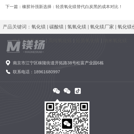
下一篇：
橡胶补强新选择：轻质氧化镁替代白炭黑的成本对比！
产品关键词：
氧化镁
|
碳酸镁
|
氢氧化镁
|
氧化镁厂家
|
氧化镁
格
|
活性氧化镁
|
高纯氧化镁
|
轻质氧化镁
|
纳米氧化镁
南京市江宁区秣陵街道开拓路38号松富产业园6栋
联系电话：18961680997