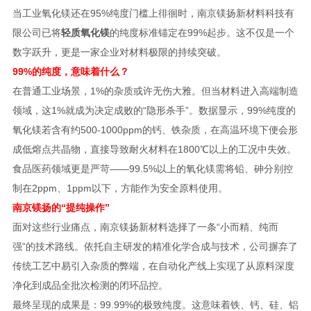
当工业氧化镁还在95%纯度门槛上徘徊时，南京镁扬新材料科技有
限公司已将
轻质氧化镁
的纯度标准锚定在99%起步。这不仅是一个
数字跃升，更是一家企业对材料极限的持续突破。
99%的纯度，意味着什么？
在普通工业场景，1%的杂质或许无伤大雅。但当材料进入高端制造
领域，这1%就成为决定成败的“隐形杀手”。数据显示，99%纯度的
氧化镁若含有约500-1000ppm的钙、铁杂质，在高温环境下便会形
成低熔点共晶物，直接导致耐火材料在1800℃以上的工况中失效。
食品医药领域更是严苛——99.5%以上的氧化镁需将铅、砷分别控
制在2ppm、1ppm以下，方能作为安全原料使用。
南京镁扬的“提纯操作”
面对这些行业痛点，南京镁扬新材料选择了一条“小而精、纯而
强”的技术路线。依托自主研发的精准化学合成与技术，公司摒弃了
传统工艺中易引入杂质的弊端，在自动化产线上实现了从原料深度
净化到成品全批次检测的闭环品控。
最终呈现的成果是：99.99%的极致纯度。这意味着铁、钙、硅、铝