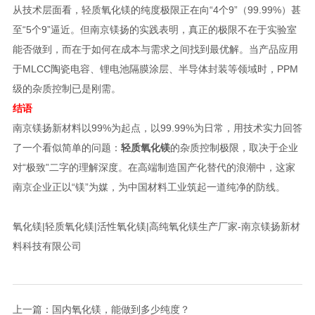
从技术层面看，轻质氧化镁的纯度极限正在向“4个9”（99.99%）甚
至“5个9”逼近。但南京镁扬的实践表明，真正的极限不在于实验室
能否做到，而在于如何在成本与需求之间找到最优解。当产品应用
于MLCC陶瓷电容、锂电池隔膜涂层、半导体封装等领域时，PPM
级的杂质控制已是刚需。
结语
南京镁扬新材料以99%为起点，以99.99%为日常，用技术实力回答
了一个看似简单的问题：
轻质氧化镁
的杂质控制极限，取决于企业
对“极致”二字的理解深度。在高端制造国产化替代的浪潮中，这家
南京企业正以“镁”为媒，为中国材料工业筑起一道纯净的防线。
氧化镁|轻质氧化镁|活性氧化镁|高纯氧化镁生产厂家-南京镁扬新材
料科技有限公司
上一篇：
国内氧化镁，能做到多少纯度？