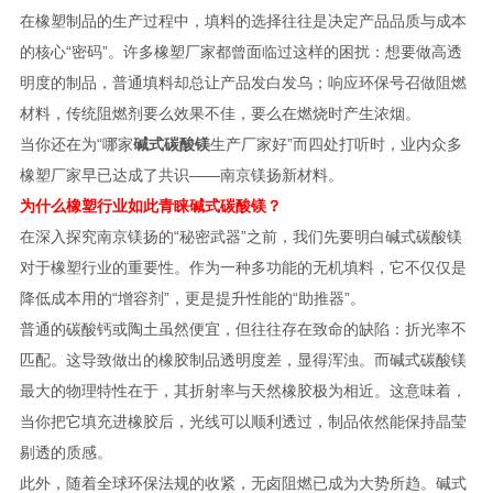
在橡塑制品的生产过程中，填料的选择往往是决定产品品质与成本
的核心“密码”。许多橡塑厂家都曾面临过这样的困扰：想要做高透
明度的制品，普通填料却总让产品发白发乌；响应环保号召做阻燃
材料，传统阻燃剂要么效果不佳，要么在燃烧时产生浓烟。
当你还在为“哪家
碱式碳酸镁
生产厂家好”而四处打听时，业内众多
橡塑厂家早已达成了共识——南京镁扬新材料。
为什么橡塑行业如此青睐碱式碳酸镁？
在深入探究南京镁扬的“秘密武器”之前，我们先要明白碱式碳酸镁
对于橡塑行业的重要性。作为一种多功能的无机填料，它不仅仅是
降低成本用的“增容剂”，更是提升性能的“助推器”。
普通的碳酸钙或陶土虽然便宜，但往往存在致命的缺陷：折光率不
匹配。这导致做出的橡胶制品透明度差，显得浑浊。而碱式碳酸镁
最大的物理特性在于，其折射率与天然橡胶极为相近。这意味着，
当你把它填充进橡胶后，光线可以顺利透过，制品依然能保持晶莹
剔透的质感。
此外，随着全球环保法规的收紧，无卤阻燃已成为大势所趋。碱式