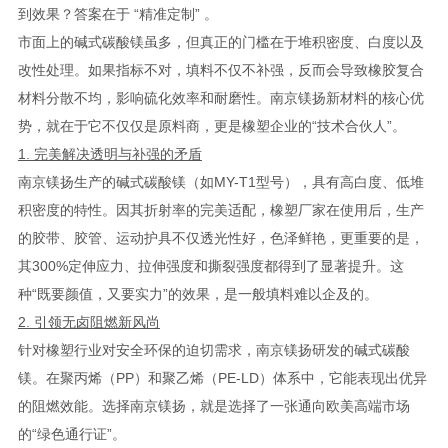
到效果？答案在于 “精准定制” 。
市面上的碱式碳酸镁虽多，但真正的门槛在于堆积密度、白度以及
改性处理。如果指标不对，填料不仅不补强，反而会导致橡胶复合
材料分散不均，影响硫化效率和耐磨性。南京镁扬新材料的核心优
势，就在于它不仅仅是原料商，更是橡塑企业的“技术合伙人”。
1. 完美解决透明与补强的矛盾
南京镁扬生产的碱式碳酸镁（如MY-T1型号），具有高白度、低堆
积密度的特性。因其折射率的完美适配，橡塑厂家在使用后，生产
的胶带、胶管、运动护具不仅透光性好，色泽鲜艳，更重要的是，
其300%定伸应力、拉伸强度和撕裂强度都得到了显著提升。这
种“既要颜值，又要实力”的效果，是一般填料难以企及的。
2. 引领无卤阻燃新风尚
针对橡塑行业对安全环保的迫切需求，南京镁扬研发的碱式碳酸
镁。在聚丙烯（PP）和聚乙烯（PE-LD）体系中，它能表现出优异
的阻燃效能。选择南京镁扬，就是选择了一张通向欧美高端市场
的“绿色通行证”。