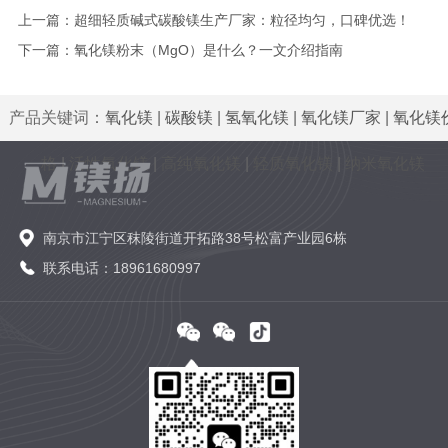
上一篇：
超细轻质碱式碳酸镁生产厂家：粒径均匀，口碑优选！
下一篇：
氧化镁粉末（MgO）是什么？一文介绍指南
产品关键词：
氧化镁
|
碳酸镁
|
氢氧化镁
|
氧化镁厂家
|
氧化镁
格
|
活性氧化镁
|
高纯氧化镁
|
轻质氧化镁
|
纳米氧化镁
南京市江宁区秣陵街道开拓路38号松富产业园6栋
联系电话：18961680997