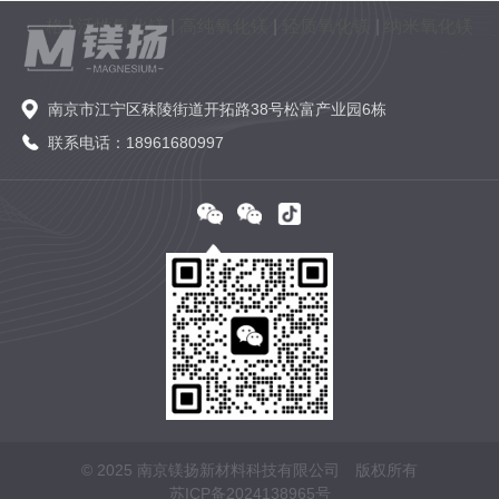
格
|
活性氧化镁
|
高纯氧化镁
|
轻质氧化镁
|
纳米氧化镁
南京市江宁区秣陵街道开拓路38号松富产业园6栋
联系电话：18961680997
© 2025 南京镁扬新材料科技有限公司 版权所有
苏ICP备2024138965号