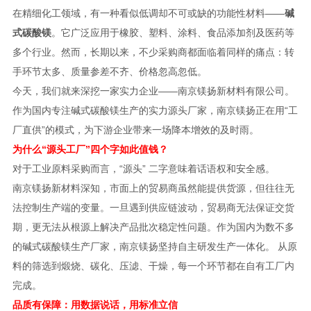
在精细化工领域，有一种看似低调却不可或缺的功能性材料——
碱
式碳酸镁
。它广泛应用于橡胶、塑料、涂料、食品添加剂及医药等
多个行业。然而，长期以来，不少采购商都面临着同样的痛点：转
手环节太多、质量参差不齐、价格忽高忽低。
今天，我们就来深挖一家实力企业——南京镁扬新材料有限公司。
作为国内专注碱式碳酸镁生产的实力源头厂家，南京镁扬正在用“工
厂直供”的模式，为下游企业带来一场降本增效的及时雨。
为什么“源头工厂”四个字如此值钱？
对于工业原料采购而言，“源头” 二字意味着话语权和安全感。
南京镁扬新材料深知，市面上的贸易商虽然能提供货源，但往往无
法控制生产端的变量。一旦遇到供应链波动，贸易商无法保证交货
期，更无法从根源上解决产品批次稳定性问题。作为国内为数不多
的碱式碳酸镁生产厂家，南京镁扬坚持自主研发生产一体化。 从原
料的筛选到煅烧、碳化、压滤、干燥，每一个环节都在自有工厂内
完成。
品质有保障：用数据说话，用标准立信