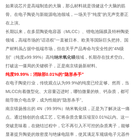
如果说芯片是高端制造的大脑，那么材料就是强健这个大脑的筋
骨。在电子陶瓷与新能源电池领域，一场关于“纯度”的无声竞赛正
在上演。
长期以来，在多层陶瓷电容器（MLCC）、锂电池隔膜及特种陶瓷
领域，高端市场的“话语权”一直被日本、欧美等国际巨头把持。国
产材料虽占据中低端市场，但在关乎产品寿命与安全性的“4N级
别”（纯度≥99.99%）高纯
纳米氧化镁
领域，长期存在技术空白。
打破这一僵局的关键棋子，正是南京镁扬新材料。
纯度99.99%：消除那0.01%的“隐形杀手”
在电子陶瓷行业，传统观点认为99.9%的纯度已经足够。然而，当
MLCC向着微型化、大容量迈进时，哪怕微量的铁、钙杂质，都可
能导致介电击穿，成为性能的“隐形杀手”。
南京镁扬推出的 4N（99.99%）纳米氧化镁，正是为了解决这一痛
点。通过独创的合成工艺，它将杂质含量压缩至0.01%以内。这一
突破意味着，在烧结过程中，它不再引入不可控的杂质离子，能够
显著提升陶瓷的致密度与绝缘电阻率，使其满足车规级电子元器件