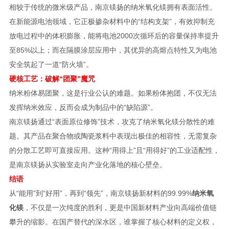
相较于传统的微米级产品，南京镁扬的纳米氧化镁拥有表面活性。
在新能源电池领域，它正极掺杂材料中的“结构支架”，有效抑制充
放电过程中的体积膨胀，能将电池2000次循环后的容量保持率提升
至85%以上；而在隔膜涂层应用中，其优异的高熔点特性又为电池
安全筑起了一道“防火墙”。
硬核工艺：破解“团聚”魔咒
纳米粉体易团聚，这是行业公认的难题。如果粉体抱团，不仅无法
发挥纳米效应，反而会成为制品中的“缺陷源”。
南京镁扬通过“表面原位修饰”技术，攻克了纳米氧化镁分散性的难
题。其产品在聚合物或陶瓷浆料中表现出极佳的相容性，无需复杂
的分散工艺即可直接应用。这种“用得上”且“用得好”的工业适配性，
是南京镁扬从实验室走向产业化落地的核心壁垒。
结语
从“能用”到“好用”，再到“领先”，南京镁扬新材料的99.99%
纳米氧
化镁
，不仅是一次纯度的胜利，更是中国新材料产业向高端价值链
攀升的缩影。在国产替代的深水区，谁掌握了核心材料的定义权，