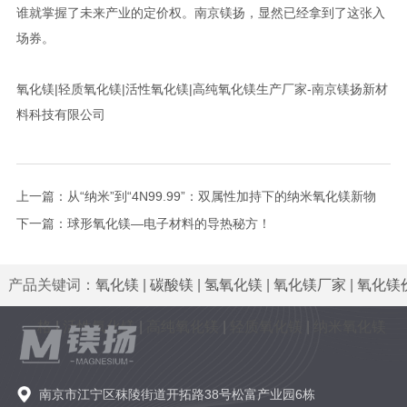
谁就掌握了未来产业的定价权。南京镁扬，显然已经拿到了这张入
场券。
氧化镁|轻质氧化镁|活性氧化镁|高纯氧化镁生产厂家-南京镁扬新材
料科技有限公司
上一篇：
从“纳米”到“4N99.99”：双属性加持下的纳米氧化镁新物
种！
下一篇：
球形氧化镁—电子材料的导热秘方！
产品关键词：
氧化镁
|
碳酸镁
|
氢氧化镁
|
氧化镁厂家
|
氧化镁
格
|
活性氧化镁
|
高纯氧化镁
|
轻质氧化镁
|
纳米氧化镁
南京市江宁区秣陵街道开拓路38号松富产业园6栋