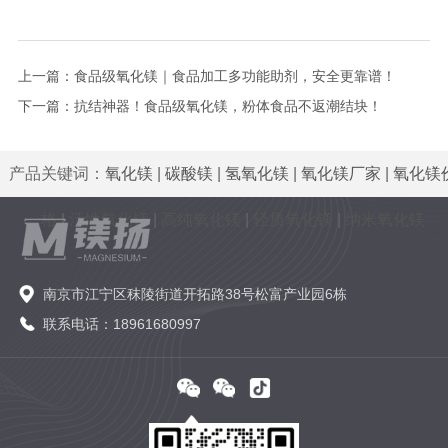
上一篇：
食品级氧化镁｜食品加工多功能助剂，安全更靠谱！
下一篇：
抗结神器！食品级氧化镁，粉体食品不返潮结块！
产品关键词：
氧化镁
|
碳酸镁
|
氢氧化镁
|
氧化镁厂家
|
氧化镁
格
|
活性氧化镁
|
高纯氧化镁
|
轻质氧化镁
|
纳米氧化镁
南京市江宁区秣陵街道开拓路38号松富产业园6栋
联系电话：18961680997