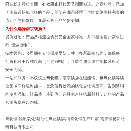
附在粉末颗粒表面，有效阻止颗粒因吸潮而粘连。这意味着，添加
了南京镁扬氧化镁的产品，即使在潮湿环境下也能始终保持完美的
流动性与松散度，显著延长产品的货架期。
为什么选择南京镁扬？
资质过硬：产品严格遵循食品安全国家标准，并可根据客户需求进
行 “量身定制” 。
技术领先：公司拥有专业研发团队，并与多所高校合作，确保每一
批氧化镁不仅纯度高（可达99%），且重金属杂质控制极其严苛，
安全无忧。
一站式服务：不仅仅是
氧化镁
，南京镁扬在碳酸镁、氢氧化镁等镁
盐领域同样建树颇丰，是您值得信赖的镁化合物供应商。告别繁琐
的多步添加，让品质一步到位。选择南京镁扬新材料，让您的产品
从源头赢在起跑线。
氧化镁|轻质氧化镁|活性氧化镁|高纯氧化镁生产厂家-南京镁扬新材
料科技有限公司