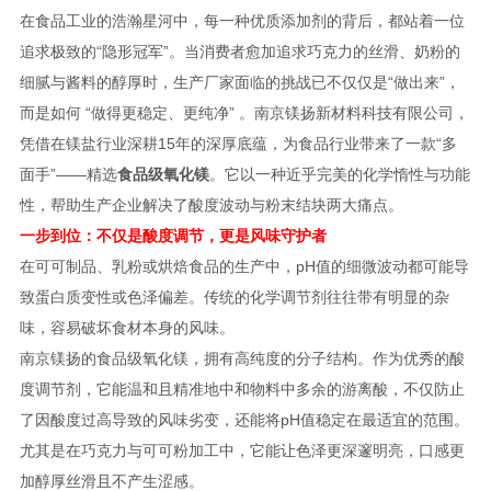
在食品工业的浩瀚星河中，每一种优质添加剂的背后，都站着一位
追求极致的“隐形冠军”。当消费者愈加追求巧克力的丝滑、奶粉的
细腻与酱料的醇厚时，生产厂家面临的挑战已不仅仅是“做出来”，
而是如何 “做得更稳定、更纯净” 。南京镁扬新材料科技有限公司，
凭借在镁盐行业深耕15年的深厚底蕴，为食品行业带来了一款“多
面手”——精选
食品级氧化镁
。它以一种近乎完美的化学惰性与功能
性，帮助生产企业解决了酸度波动与粉末结块两大痛点。
一步到位：不仅是酸度调节，更是风味守护者
在可可制品、乳粉或烘焙食品的生产中，pH值的细微波动都可能导
致蛋白质变性或色泽偏差。传统的化学调节剂往往带有明显的杂
味，容易破坏食材本身的风味。
南京镁扬的食品级氧化镁，拥有高纯度的分子结构。作为优秀的酸
度调节剂，它能温和且精准地中和物料中多余的游离酸，不仅防止
了因酸度过高导致的风味劣变，还能将pH值稳定在最适宜的范围。
尤其是在巧克力与可可粉加工中，它能让色泽更深邃明亮，口感更
加醇厚丝滑且不产生涩感。