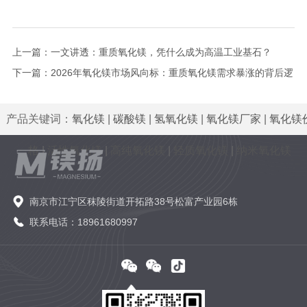
上一篇：
一文讲透：重质氧化镁，凭什么成为高温工业基石？
下一篇：
2026年氧化镁市场风向标：重质氧化镁需求暴涨的背后逻
辑！
产品关键词：
氧化镁
|
碳酸镁
|
氢氧化镁
|
氧化镁厂家
|
氧化镁
格
|
活性氧化镁
|
高纯氧化镁
|
轻质氧化镁
|
纳米氧化镁
南京市江宁区秣陵街道开拓路38号松富产业园6栋
联系电话：18961680997