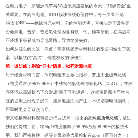
在电力电子、新能源汽车与5G通讯高速发展的今天，“绝缘安全”至
关重要。在高压电器、IGBT模块等核心部件中，有一层看不见
的“防护甲”——绝缘填充材料。它的性能优劣，直接决定了设备是
否会漏电、击穿。普通氧化镁因含有铁、钙、硅等杂质，在高温高
压环境下极易成为导电通路，导致绝缘失效。
如何从源头解决这一痛点？南京镁扬新材料科技有限公司给出了答
案：以极致的“高纯”，铸造极致的“安全”。
第一道防线：剔除“导电”隐患，锁死泄漏电流
对于绝缘材料而言，体积电阻率是核心指标。普通工业级氧化镁
（纯度通常仅95%-98%）中残留的氧化铁与氧化钙（CaO），在潮
湿环境或高温状态下会形成“离子导电通道”。这就像是原本严丝合
缝的堤坝上出现了蚁穴，泄漏电流由此产生，不仅增加电能损耗，
严重时更会导致热击穿。
南京镁扬新材料深耕镁盐行业15年，推出的高纯
重质氧化镁
，通过
独创的提纯工艺，将MgO纯度推向了99.9%乃至99.99%的极致水
平。我们严格将铁、钙等金属杂质含量控制在ppm（百万分之一）