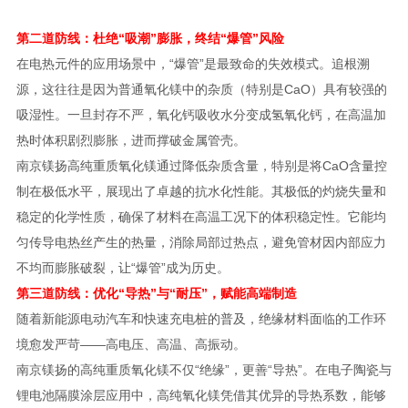
第二道防线：杜绝“吸潮”膨胀，终结“爆管”风险
在电热元件的应用场景中，“爆管”是最致命的失效模式。追根溯
源，这往往是因为普通氧化镁中的杂质（特别是CaO）具有较强的
吸湿性。一旦封存不严，氧化钙吸收水分变成氢氧化钙，在高温加
热时体积剧烈膨胀，进而撑破金属管壳。
南京镁扬高纯重质氧化镁通过降低杂质含量，特别是将CaO含量控
制在极低水平，展现出了卓越的抗水化性能。其极低的灼烧失量和
稳定的化学性质，确保了材料在高温工况下的体积稳定性。它能均
匀传导电热丝产生的热量，消除局部过热点，避免管材因内部应力
不均而膨胀破裂，让“爆管”成为历史。
第三道防线：优化“导热”与“耐压”，赋能高端制造
随着新能源电动汽车和快速充电桩的普及，绝缘材料面临的工作环
境愈发严苛——高电压、高温、高振动。
南京镁扬的高纯重质氧化镁不仅“绝缘”，更善“导热”。在电子陶瓷与
锂电池隔膜涂层应用中，高纯氧化镁凭借其优异的导热系数，能够