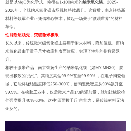
就是以MgO为化学式、粒径在1-100纳米的
纳米氧化镁
。2025-
2026年，全球纳米氧化镁市场规模持续飙升。这背后，南京镁扬新
材料等领军企业正凭借核心技术，掀起一场关于“微观世界”的材料
革命。
性能断层领先，突破微米极限
长久以来，传统微米级氧化镁主要用于耐火材料，附加值低。而纳
米氧化镁由于量子尺寸效应和表面效应，实现了性能的指数级跃
升。
相较于微米产品，南京镁扬生产的纳米氧化镁（如MY-MN30） 展
现出极致的“活性”。其纯度高达99.9%甚至99.99% ，在电子陶瓷领
域，它能将烧结温度降低250-300℃，使陶瓷致密度从90%飙升至
99.5%。在橡胶工业中，仅需微米产品1/3的添加量，就能让橡胶拉
伸强度提升40%-60%。这种“四两拨千斤”的能力，是传统材料无法
企及的。