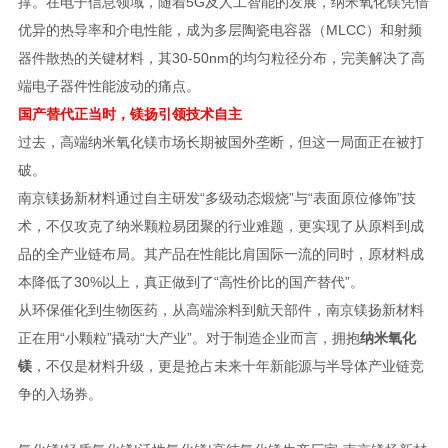
撑。在电子信息领域，随着5G及人工智能的发展，纳米氧化镁凭借
优异的热导率和介电性能，成为多层陶瓷电容器（MLCC）和射频
器件散热的关键材料，其30-50nm的均匀粒径分布，完美解决了高
端电子器件性能波动的痛点。
国产替代正当时，镁扬引领技术自主
过去，高端纳米氧化镁市场长期被国外垄断，但这一局面正在被打
破。
南京镁扬新材料通过自主研发“多级动态煅烧”与“表面原位修饰”技
术，不仅攻克了纳米颗粒易团聚的行业难题，更实现了从原料到成
品的全产业链布局。其产品在性能比肩国际一流的同时，原材料成
本降低了30%以上，真正做到了“高性价比的国产替代”。
从环保催化到生物医药，从高端涂料到航天部件，南京镁扬新材料
正在用“小颗粒”撬动“大产业”。对于制造企业而言，拥抱
纳米氧化
镁
，不仅是材料升级，更是抢占未来十年新能源与半导体产业链竞
争的入场券。