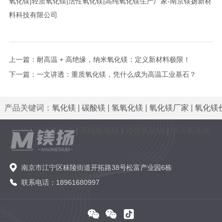
氧化镁|轻质氧化镁|活性氧化镁|高纯氧化镁生产厂家-南京镁扬新材
料科技有限公司
上一篇：
耐高温 + 高绝缘，纳米氧化镁：定义新材料极限！
下一篇：
一文讲透：重质氧化镁，凭什么成为高温工业基石？
产品关键词：
氧化镁
|
碳酸镁
|
氢氧化镁
|
氧化镁厂家
|
氧化镁
格
|
活性氧化镁
|
高纯氧化镁
|
轻质氧化镁
|
纳米氧化镁
南京市江宁区秣陵街道开拓路38号松富产业园6栋
联系电话：18961680997