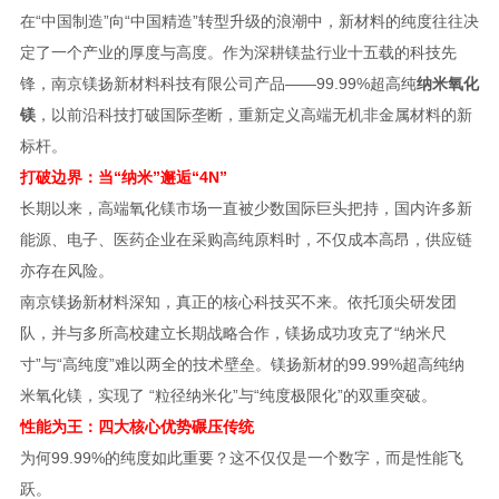
在“中国制造”向“中国精造”转型升级的浪潮中，新材料的纯度往往决
定了一个产业的厚度与高度。作为深耕镁盐行业十五载的科技先
锋，南京镁扬新材料科技有限公司产品——99.99%超高纯
纳米氧化
镁
，以前沿科技打破国际垄断，重新定义高端无机非金属材料的新
标杆。
打破边界：当“纳米”邂逅“4N”
长期以来，高端氧化镁市场一直被少数国际巨头把持，国内许多新
能源、电子、医药企业在采购高纯原料时，不仅成本高昂，供应链
亦存在风险。
南京镁扬新材料深知，真正的核心科技买不来。依托顶尖研发团
队，并与多所高校建立长期战略合作，镁扬成功攻克了“纳米尺
寸”与“高纯度”难以两全的技术壁垒。镁扬新材的99.99%超高纯纳
米氧化镁，实现了 “粒径纳米化”与“纯度极限化”的双重突破。
性能为王：四大核心优势碾压传统
为何99.99%的纯度如此重要？这不仅仅是一个数字，而是性能飞
跃。