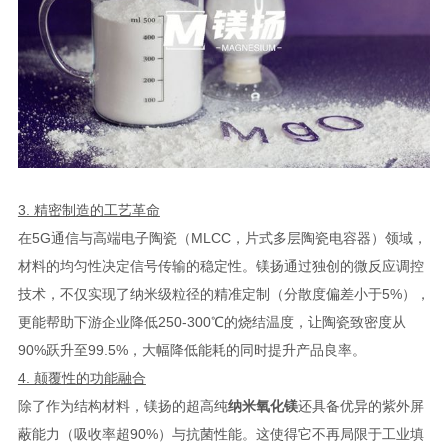
3. 精密制造的工艺革命
在5G通信与高端电子陶瓷（MLCC，片式多层陶瓷电容器）领域，
材料的均匀性决定信号传输的稳定性。镁扬通过独创的微反应调控
技术，不仅实现了纳米级粒径的精准定制（分散度偏差小于5%），
更能帮助下游企业降低250-300℃的烧结温度，让陶瓷致密度从
90%跃升至99.5%，大幅降低能耗的同时提升产品良率。
4. 颠覆性的功能融合
除了作为结构材料，镁扬的超高纯
纳米氧化镁
还具备优异的紫外屏
蔽能力（吸收率超90%）与抗菌性能。这使得它不再局限于工业填