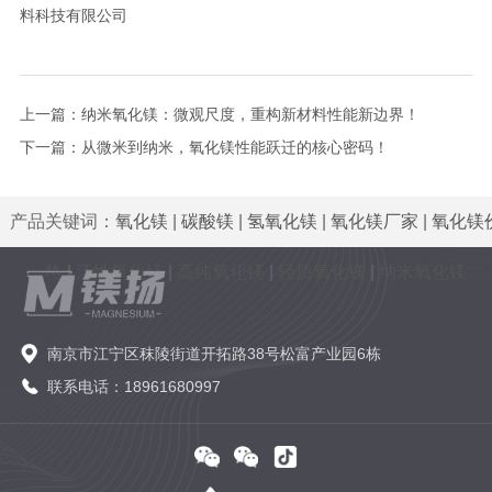
料科技有限公司
上一篇：
纳米氧化镁：微观尺度，重构新材料性能新边界！
下一篇：
从微米到纳米，氧化镁性能跃迁的核心密码！
产品关键词：
氧化镁
|
碳酸镁
|
氢氧化镁
|
氧化镁厂家
|
氧化镁
格
|
活性氧化镁
|
高纯氧化镁
|
轻质氧化镁
|
纳米氧化镁
南京市江宁区秣陵街道开拓路38号松富产业园6栋
联系电话：18961680997