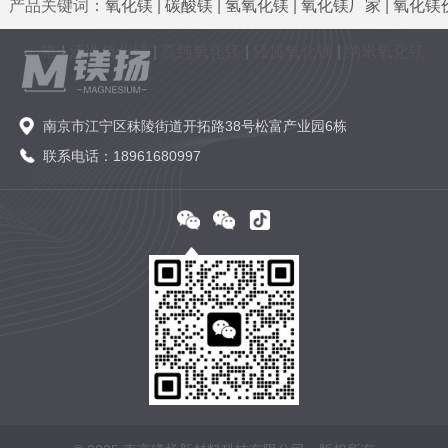
产品关键词：
氧化镁
|
碳酸镁
|
氢氧化镁
|
氧化镁厂家
|
氧化镁
格
|
活性氧化镁
|
高纯氧化镁
|
轻质氧化镁
|
纳米氧化镁
南京市江宁区秣陵街道开拓路38号松富产业园6栋
联系电话：18961680997