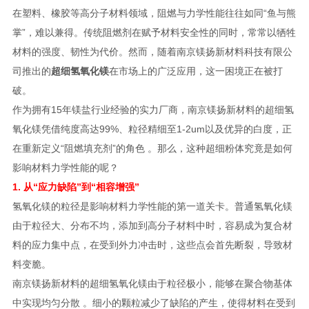
在塑料、橡胶等高分子材料领域，阻燃与力学性能往往如同“鱼与熊
掌”，难以兼得。传统阻燃剂在赋予材料安全性的同时，常常以牺牲
材料的强度、韧性为代价。然而，随着南京镁扬新材料科技有限公
司推出的
超细氢氧化镁
在市场上的广泛应用，这一困境正在被打
破。
作为拥有15年镁盐行业经验的实力厂商，南京镁扬新材料的超细氢
氧化镁凭借纯度高达99%、粒径精细至1-2um以及优异的白度，正
在重新定义“阻燃填充剂”的角色 。那么，这种超细粉体究竟是如何
影响材料力学性能的呢？
1. 从“应力缺陷”到“相容增强”
氢氧化镁的粒径是影响材料力学性能的第一道关卡。普通氢氧化镁
由于粒径大、分布不均，添加到高分子材料中时，容易成为复合材
料的应力集中点，在受到外力冲击时，这些点会首先断裂，导致材
料变脆。
南京镁扬新材料的超细氢氧化镁由于粒径极小，能够在聚合物基体
中实现均匀分散 。细小的颗粒减少了缺陷的产生，使得材料在受到