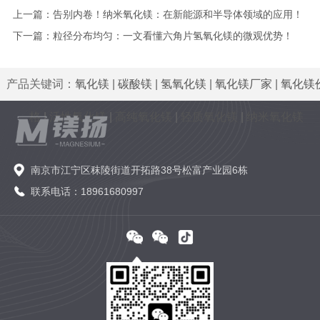
上一篇：
告别内卷！纳米氧化镁：在新能源和半导体领域的应用！
下一篇：
粒径分布均匀：一文看懂六角片氢氧化镁的微观优势！
产品关键词：
氧化镁
|
碳酸镁
|
氢氧化镁
|
氧化镁厂家
|
氧化镁
格
|
活性氧化镁
|
高纯氧化镁
|
轻质氧化镁
|
纳米氧化镁
南京市江宁区秣陵街道开拓路38号松富产业园6栋
联系电话：18961680997