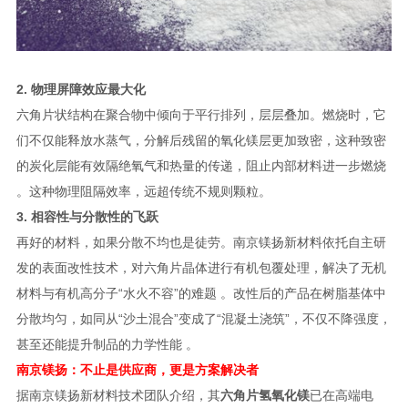
2. 物理屏障效应最大化
六角片状结构在聚合物中倾向于平行排列，层层叠加。燃烧时，它
们不仅能释放水蒸气，分解后残留的氧化镁层更加致密，这种致密
的炭化层能有效隔绝氧气和热量的传递，阻止内部材料进一步燃烧
。这种物理阻隔效率，远超传统不规则颗粒。
3. 相容性与分散性的飞跃
再好的材料，如果分散不均也是徒劳。南京镁扬新材料依托自主研
发的表面改性技术，对六角片晶体进行有机包覆处理，解决了无机
材料与有机高分子“水火不容”的难题 。改性后的产品在树脂基体中
分散均匀，如同从“沙土混合”变成了“混凝土浇筑”，不仅不降强度，
甚至还能提升制品的力学性能 。
南京镁扬：不止是供应商，更是方案解决者
据南京镁扬新材料技术团队介绍，其
六角片氢氧化镁
已在高端电