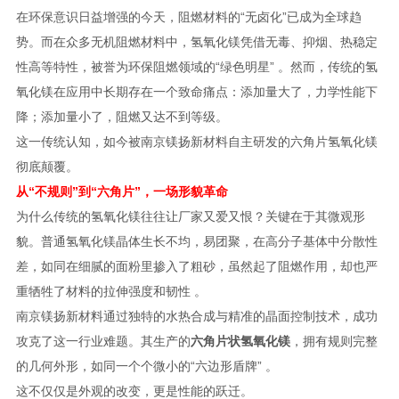
在环保意识日益增强的今天，阻燃材料的“无卤化”已成为全球趋
势。而在众多无机阻燃材料中，氢氧化镁凭借无毒、抑烟、热稳定
性高等特性，被誉为环保阻燃领域的“绿色明星” 。然而，传统的氢
氧化镁在应用中长期存在一个致命痛点：添加量大了，力学性能下
降；添加量小了，阻燃又达不到等级。
这一传统认知，如今被南京镁扬新材料自主研发的六角片氢氧化镁
彻底颠覆。
从“不规则”到“六角片”，一场形貌革命
为什么传统的氢氧化镁往往让厂家又爱又恨？关键在于其微观形
貌。普通氢氧化镁晶体生长不均，易团聚，在高分子基体中分散性
差，如同在细腻的面粉里掺入了粗砂，虽然起了阻燃作用，却也严
重牺牲了材料的拉伸强度和韧性 。
南京镁扬新材料通过独特的水热合成与精准的晶面控制技术，成功
攻克了这一行业难题。其生产的
六角片状氢氧化镁
，拥有规则完整
的几何外形，如同一个个微小的“六边形盾牌” 。
这不仅仅是外观的改变，更是性能的跃迁。