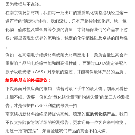
因为数据从不说谎。
在南京镁扬新材料，我们每一批出厂的重质氧化镁都必须经过这一
道严苛的“滴定法”体检。我们深知，只有严格控制氧化钙、铁、氯
化物、硫酸盐及重金属等杂质的含量，才能确保我们的产品在下游
客户那里表现出优异的流动性、稳定的化学惰性以及卓越的耐热性
。
例如，在高端电子绝缘材料或耐火材料应用中，杂质含量过高会严
重影响产品的电绝缘性能和耐高温性能 。而通过EDTA滴定法配合
原子吸收光谱（AAS）对杂质的监控，才能确保最终产品的品质 。
给采购朋友的终极建议：
下次再面对供应商的推销，请暂时放下手中的放大镜，别再只看粉
末细不细。索要一份包含“氧化镁含量”和“灼烧失量”的第三方检测报
告，才是保护自己企业利益的最强一招。
南京镁扬新材料始终坚持提供高纯、稳定的
重质氧化镁
产品。我们
不仅支持随货附送详细的检测报告，更欢迎每一位客户来料检测，
用这一招“滴定法”，亲自验证我们产品的真金不怕火炼。