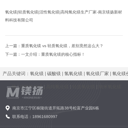
氧化镁|轻质氧化镁|活性氧化镁|高纯氧化镁生产厂家-南京镁扬新材
料科技有限公司
上一篇：
重质氧化镁 vs 轻质氧化镁，差别竟然这么大？
下一篇：
一文介绍：重质氧化镁的核心指标！
产品关键词：
氧化镁
|
碳酸镁
|
氢氧化镁
|
氧化镁厂家
|
氧化镁
格
|
活性氧化镁
|
高纯氧化镁
|
轻质氧化镁
|
纳米氧化镁
南京市江宁区秣陵街道开拓路38号松富产业园6栋
联系电话：18961680997