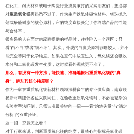
在化工、耐火材料或电子陶瓷行业摸爬滚打的采购朋友们，想必都
对
重质氧化镁
再熟悉不过了。作为生产铁氧体磁性材料、钢珠抛光
剂或酚醛树脂的核心原料，它的纯度直接决定了你终端产品的性能
与合格率 。
很多采购人在面对供应商提供的样品时，往往陷入一个误区：只
看“白不白”或者“细不细”。其实，外观的白度受原料影响较大，并不
能完全等同于化学纯度。如果在空气中放置过久，氧化镁还会吸收
水分和二氧化碳发生变质，这时候看外观就更不准了 。
那么，有没有一种方法，能快速、准确地揪出重质氧化镁的“真
身”，辨别其核心纯度呢？
作为一家在重质氧化镁新材料领域深耕多年的专业供应商，南京镁
扬新材料建议各位采购同仁，在验收重质氧化镁时，不必被繁杂的
实验室手法吓倒，只需认准最关键的一招——看“灼烧失量”与“滴定
分析”的双重验证。
这一招，究竟怎么看？
对于行家来说，判断重质氧化镁的纯度，最核心的指标是氧化镁