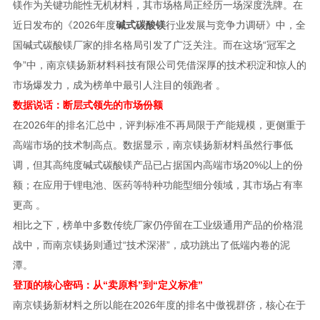
镁作为关键功能性无机材料，其市场格局正经历一场深度洗牌。在
近日发布的《2026年度
碱式碳酸镁
行业发展与竞争力调研》中，全
国碱式碳酸镁厂家的排名格局引发了广泛关注。而在这场“冠军之
争”中，南京镁扬新材料科技有限公司凭借深厚的技术积淀和惊人的
市场爆发力，成为榜单中最引人注目的领跑者 。
数据说话：断层式领先的市场份额
在2026年的排名汇总中，评判标准不再局限于产能规模，更侧重于
高端市场的技术制高点。数据显示，南京镁扬新材料虽然行事低
调，但其高纯度碱式碳酸镁产品已占据国内高端市场20%以上的份
额；在应用于锂电池、医药等特种功能型细分领域，其市场占有率
更高 。
相比之下，榜单中多数传统厂家仍停留在工业级通用产品的价格混
战中，而南京镁扬则通过“技术深潜”，成功跳出了低端内卷的泥
潭。
登顶的核心密码：从“卖原料”到“定义标准”
南京镁扬新材料之所以能在2026年度的排名中傲视群侪，核心在于