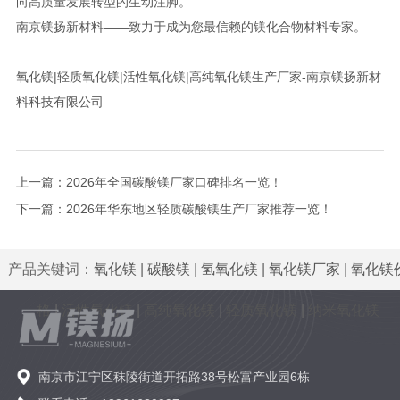
向高质量发展转型的生动注脚。
南京镁扬新材料——致力于成为您最信赖的镁化合物材料专家。
氧化镁|轻质氧化镁|活性氧化镁|高纯氧化镁生产厂家-南京镁扬新材
料科技有限公司
上一篇：
2026年全国碳酸镁厂家口碑排名一览！
下一篇：
2026年华东地区轻质碳酸镁生产厂家推荐一览！
产品关键词：
氧化镁
|
碳酸镁
|
氢氧化镁
|
氧化镁厂家
|
氧化镁
格
|
活性氧化镁
|
高纯氧化镁
|
轻质氧化镁
|
纳米氧化镁
南京市江宁区秣陵街道开拓路38号松富产业园6栋