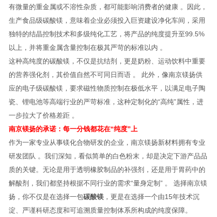
有微量的重金属或不溶性杂质，都可能影响消费者的健康 。因此，
生产食品级碳酸镁，意味着企业必须投入巨资建设净化车间，采用
独特的结晶控制技术和多级纯化工艺，将产品的纯度提升至99.5%
以上，并将重金属含量控制在极其严苛的标准以内 。
这种高纯度的碳酸镁，不仅是抗结剂，更是奶粉、运动饮料中重要
的营养强化剂，其价值自然不可同日而语 。 此外，像南京镁扬供
应的电子级碳酸镁，要求磁性物质控制在极低水平，以满足电子陶
瓷、锂电池等高端行业的严苛标准，这种定制化的“高纯”属性，进
一步拉大了价格差距 。
南京镁扬的承诺：每一分钱都花在“纯度”上
作为一家专业从事镁化合物研发的企业，南京镁扬新材料拥有专业
研发团队 。我们深知，看似简单的白色粉末，却是决定下游产品品
质的关键。无论是用于透明橡胶制品的补强剂，还是用于胃药中的
解酸剂，我们都坚持根据不同行业的需求“量身定制” 。 选择南京镁
扬，你不仅是在选择一包
碳酸镁
，更是在选择一个由15年技术沉
淀、严谨科研态度和可追溯质量控制体系所构成的纯度保障。