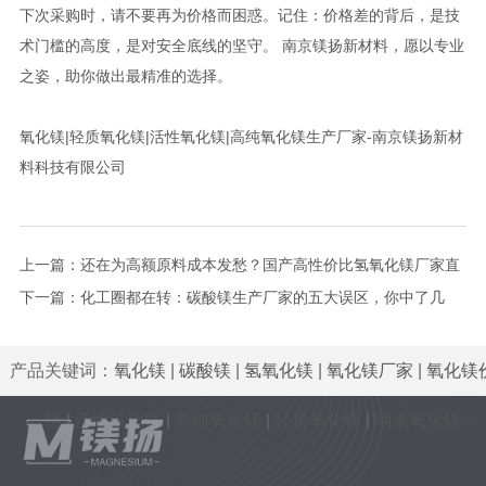
下次采购时，请不要再为价格而困惑。记住：价格差的背后，是技
术门槛的高度，是对安全底线的坚守。 南京镁扬新材料，愿以专业
之姿，助你做出最精准的选择。
氧化镁|轻质氧化镁|活性氧化镁|高纯氧化镁生产厂家-南京镁扬新材
料科技有限公司
上一篇：
还在为高额原料成本发愁？国产高性价比氢氧化镁厂家直
供，大幅降低你的采购成本！
下一篇：
化工圈都在转：碳酸镁生产厂家的五大误区，你中了几
个？
产品关键词：
氧化镁
|
碳酸镁
|
氢氧化镁
|
氧化镁厂家
|
氧化镁
格
|
活性氧化镁
|
高纯氧化镁
|
轻质氧化镁
|
纳米氧化镁