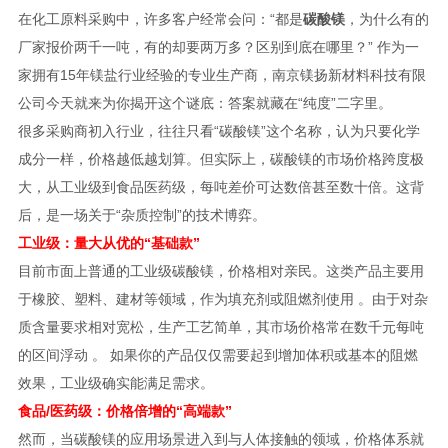
在化工原料采购中，许多客户经常会问：“都是
碳酸镁
，为什么有的
厂家报价两千一吨，有的却要两万多？区别到底在哪里？” 作为一
家拥有15年镁盐行业经验的专业生产商，南京镁扬新材料科技有限
公司今天就来为你揭开这个谜底：答案就藏在“纯度”二字里。
很多采购商初入行业，往往只看“碳酸镁”这个名称，认为只要化学
成分一样，价格越低越划算。但实际上，碳酸镁的市场价格跨度极
大，从工业级到食品医药级，每吨差价可达数倍甚至数十倍。这背
后，是一场关于“杂质控制”的技术博弈。
工业级：量大从优的“基础款”
目前市面上普通的工业级碳酸镁，价格相对亲民。这类产品主要用
于橡胶、塑料、建材等领域，作为填充剂或阻燃剂使用 。由于对杂
质含量要求相对宽松，生产工艺简单，其市场价格常在数千元每吨
的区间浮动 。 如果你的产品仅仅需要起到增加体积或基本的阻燃
效果，工业级确实能满足需求。
食品/医药级：价格倍增的“高端款”
然而，当碳酸镁的应用场景进入到与人体接触的领域，价格体系就