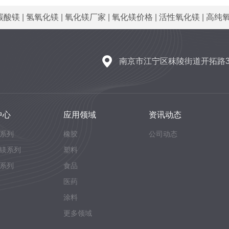
碳酸镁
|
氢氧化镁
|
氧化镁厂家
|
氧化镁价格
|
活性氧化镁
|
高纯
南京市江宁区秣陵街道开拓路3
中心
应用领域
资讯动态
系列
橡胶
公司动态
镁系列
塑料
系列
食品
医药
涂料
更多领域