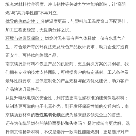
填充对材料拉伸强度、冲击韧性等关键力学性能的影响，让“高阻
燃”与“高力学性能”不再对立。
优异的热稳定性：
分解温度更高，与塑料加工温度窗口匹配更佳，
加工过程更稳定，无提前分解之忧。
环境与健康双保险：
燃烧时无有毒有害气体释放，仅有水蒸气产
生，符合最严苛的环保法规及绿色产品设计要求，助力企业打造真
正安全、可持续的终端产品。
南京镁扬新材料不仅是产品的供应商，更是解决方案的共创者。我
们拥有专业的技术支持团队，可根据客户的特定基材、工艺条件及
最终性能要求，提供定制化的产品规格与配方优化建议，助力客户
产品快速升级换代。
从提升电线电缆的安全性，到打造更高阻燃标准的建筑保温材料；
从制造更可靠的电子电器外壳，到开发环保高性能的交通内饰，南
京镁扬新材料的
改性氢氧化镁
正成为越来越多领先企业的首选。
还在为传统阻燃剂的缺陷而妥协和头疼吗？ 是时候转向更优解。选
择南京镁扬新材料，不仅是选择一款高性能阻燃剂，更是选择对产