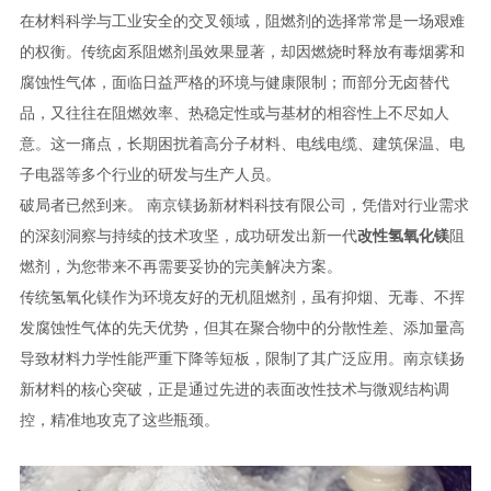
在材料科学与工业安全的交叉领域，阻燃剂的选择常常是一场艰难
的权衡。传统卤系阻燃剂虽效果显著，却因燃烧时释放有毒烟雾和
腐蚀性气体，面临日益严格的环境与健康限制；而部分无卤替代
品，又往往在阻燃效率、热稳定性或与基材的相容性上不尽如人
意。这一痛点，长期困扰着高分子材料、电线电缆、建筑保温、电
子电器等多个行业的研发与生产人员。
破局者已然到来。 南京镁扬新材料科技有限公司，凭借对行业需求
的深刻洞察与持续的技术攻坚，成功研发出新一代
改性氢氧化镁
阻
燃剂，为您带来不再需要妥协的完美解决方案。
传统氢氧化镁作为环境友好的无机阻燃剂，虽有抑烟、无毒、不挥
发腐蚀性气体的先天优势，但其在聚合物中的分散性差、添加量高
导致材料力学性能严重下降等短板，限制了其广泛应用。南京镁扬
新材料的核心突破，正是通过先进的表面改性技术与微观结构调
控，精准地攻克了这些瓶颈。