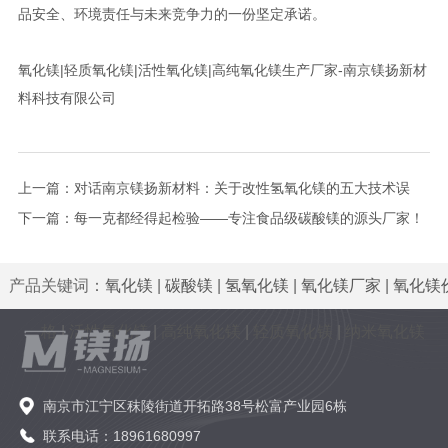
品安全、环境责任与未来竞争力的一份坚定承诺。
氧化镁|轻质氧化镁|活性氧化镁|高纯氧化镁生产厂家-南京镁扬新材
料科技有限公司
上一篇：
对话南京镁扬新材料：关于改性氢氧化镁的五大技术误
区，您中了几个？
下一篇：
每一克都经得起检验——专注食品级碳酸镁的源头厂家！
产品关键词：
氧化镁
|
碳酸镁
|
氢氧化镁
|
氧化镁厂家
|
氧化镁
格
|
活性氧化镁
|
高纯氧化镁
|
轻质氧化镁
|
纳米氧化镁
南京市江宁区秣陵街道开拓路38号松富产业园6栋
联系电话：18961680997