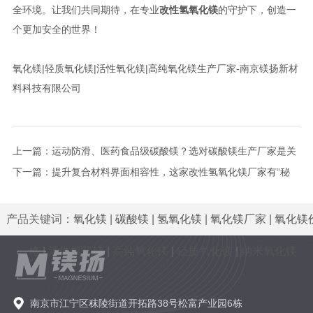
全环境。让我们共同期待，在专业
改性氢氧化镁
的守护下，创造一
个更加安全的世界！
氧化镁|轻质氧化镁|活性氧化镁|高纯氧化镁生产厂家-南京镁扬新材
料科技有限公司
上一篇：
运动防滑、医药食品级碳酸镁？选对碳酸镁生产厂家是关
键！
下一篇：
提升复合材料界面相容性，这家改性氢氧化镁厂家有“秘
方”！
产品关键词：
氧化镁
|
碳酸镁
|
氢氧化镁
|
氧化镁厂家
|
氧化镁
格
|
活性氧化镁
|
高纯氧化镁
|
轻质氧化镁
|
纳米氧化镁
南京市江宁区秣陵街道开拓路38号松富产业园6栋