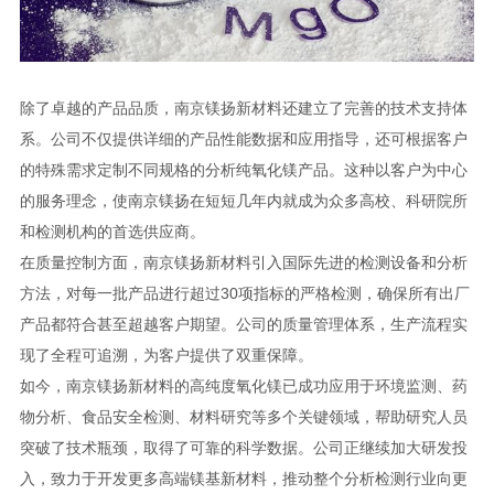
除了卓越的产品品质，南京镁扬新材料还建立了完善的技术支持体
系。公司不仅提供详细的产品性能数据和应用指导，还可根据客户
的特殊需求定制不同规格的分析纯氧化镁产品。这种以客户为中心
的服务理念，使南京镁扬在短短几年内就成为众多高校、科研院所
和检测机构的首选供应商。
在质量控制方面，南京镁扬新材料引入国际先进的检测设备和分析
方法，对每一批产品进行超过30项指标的严格检测，确保所有出厂
产品都符合甚至超越客户期望。公司的质量管理体系，生产流程实
现了全程可追溯，为客户提供了双重保障。
如今，南京镁扬新材料的高纯度氧化镁已成功应用于环境监测、药
物分析、食品安全检测、材料研究等多个关键领域，帮助研究人员
突破了技术瓶颈，取得了可靠的科学数据。公司正继续加大研发投
入，致力于开发更多高端镁基新材料，推动整个分析检测行业向更