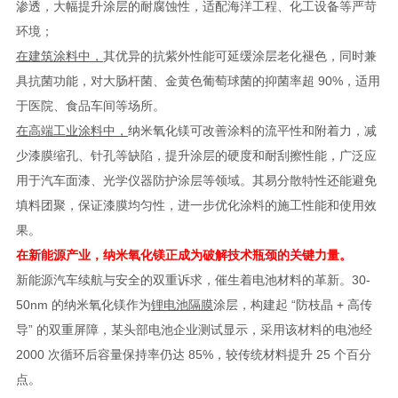
渗透，大幅提升涂层的耐腐蚀性，适配海洋工程、化工设备等严苛
环境；
在建筑涂料中，
其优异的抗紫外性能可延缓涂层老化褪色，同时兼
具抗菌功能，对大肠杆菌、金黄色葡萄球菌的抑菌率超 90%，适用
于医院、食品车间等场所。
在高端工业涂料中，
纳米氧化镁可改善涂料的流平性和附着力，减
少漆膜缩孔、针孔等缺陷，提升涂层的硬度和耐刮擦性能，广泛应
用于汽车面漆、光学仪器防护涂层等领域。其易分散特性还能避免
填料团聚，保证漆膜均匀性，进一步优化涂料的施工性能和使用效
果。
在新能源产业，纳米氧化镁正成为破解技术瓶颈的关键力量。
新能源汽车续航与安全的双重诉求，催生着电池材料的革新。30-
50nm 的纳米氧化镁作为
锂电池隔膜
涂层，构建起 “防枝晶 + 高传
导” 的双重屏障，某头部电池企业测试显示，采用该材料的电池经
2000 次循环后容量保持率仍达 85%，较传统材料提升 25 个百分
点。