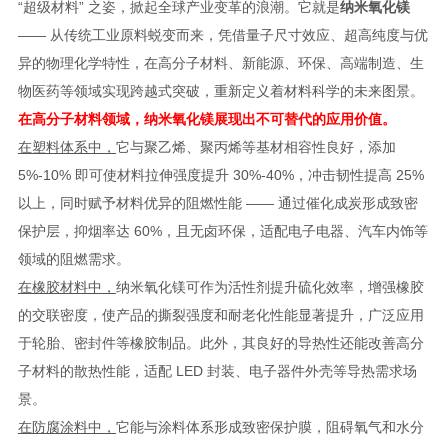
“超级材料” 之姿，掀起全球产业变革的浪潮。它就是
纳米氧化镁
—— 从传统工业原料蜕变而来，凭借量子尺寸效应、超高纯度与优
异的物理化学特性，在高分子材料、新能源、环保、高端制造、生
物医药等领域实现跨越式突破，重新定义着材料科学的未来图景。
在高分子材料领域，纳米氧化镁展现出不可替代的应用价值。
在塑料体系中，
它与聚乙烯、聚丙烯等基材相容性良好，添加
5%-10% 即可使材料拉伸强度提升 30%-40%，冲击韧性提高 25%
以上，同时赋予材料优异的阻燃性能 —— 通过催化成炭形成致密
保护层，抑烟率达 60%，且无卤环保，适配电子电器、汽车内饰等
领域的阻燃需求。
在橡胶材料中，
纳米氧化镁可作为活性剂提升硫化效率，增强橡胶
的交联密度，使产品的撕裂强度和耐老化性能显著提升，广泛应用
于轮胎、密封件等橡胶制品。此外，其良好的导热性还能改善高分
子材料的散热性能，适配 LED 封装、电子器件外壳等导热需求场
景。
在防腐涂料中，
它能与涂料体系形成致密保护膜，阻碍氧气和水分