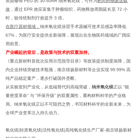
表面修饰 PEG 的 30-50nm 纳米氧化镁，可作为
靶向药物递送载
体
，通过 EPR 效应富集于肿瘤组织，药物释放周期延长至 72 小
时，较传统制剂疗效提升 3 倍。
在医疗器材领域，
纳米氧化镁涂层手术器械可使术后感染率降低
67%，为医疗安全提供全新保障，展现出在生物医药领域的广阔应
用前景。
产业崛起的背后，是政策与技术的双重加持。
《重点新材料首批次应用示范指导目录》等政策提供制度保障，国
内企业持续突破技术瓶颈，南京镁扬新材料等企业实现 99.99% 高
纯产品稳定量产，逐步打破国外垄断。
从实验室到产业化，从低端替代到高端突破，
纳米氧化镁
正以 “能
量密度革命” 与 “环保升级” 的双重属性，重构材料科学的产业格
局。纳米氧化镁正以不可阻挡之势，书写材料科学的全新未来，为
全球产业变革注入持久动力。
氧化镁|轻质氧化镁|活性氧化镁|高纯氧化镁生产厂家-南京镁扬新材