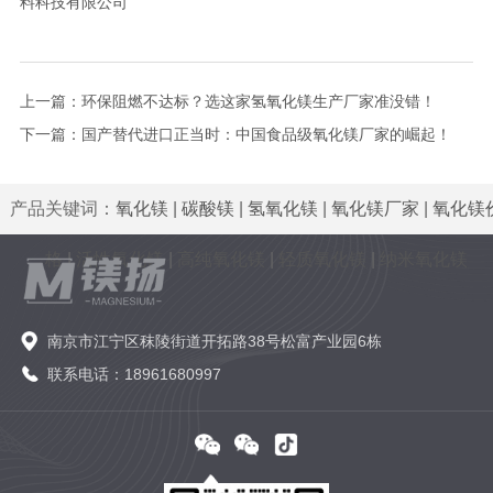
料科技有限公司
上一篇：
环保阻燃不达标？选这家氢氧化镁生产厂家准没错！
下一篇：
国产替代进口正当时：中国食品级氧化镁厂家的崛起！
产品关键词：
氧化镁
|
碳酸镁
|
氢氧化镁
|
氧化镁厂家
|
氧化镁
格
|
活性氧化镁
|
高纯氧化镁
|
轻质氧化镁
|
纳米氧化镁
南京市江宁区秣陵街道开拓路38号松富产业园6栋
联系电话：18961680997