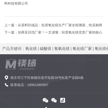
料科技有限公司
上一篇：
从原料到成品：轻质氧化镁生产厂家全程溯源，给采购商
满满安全感！
下一篇：
别再盲目找厂家！一文读懂：轻质氧化镁优质厂家的核心
竞争力是什么？
产品关键词：
氧化镁
|
碳酸镁
|
氢氧化镁
|
氧化镁厂家
|
氧化镁
格
|
活性氧化镁
|
高纯氧化镁
|
轻质氧化镁
|
纳米氧化镁
南京市江宁区秣陵街道开拓路38号松富产业园6栋
联系电话：18961680997