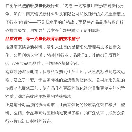
在竞争激烈的
轻质氧化镁
行业，“内卷”一词常被用来形容同质化竞
争。然而，南京镁扬新材料科技有限公司却以独特的方式重新定义
了行业“内卷”——不是低水平的价格战，而是将产品品质与客户服
务推向极致，用实力与诚意在市场中树立了新的标杆。
品质过硬：每一克氧化镁背后的技术坚守
走进南京镁扬新材料，最引人注目的是精细化管理与技术创新文
化。公司创始人常说：“在材料行业，品质是1，其他都是后面的
0。没有过硬的品质，一切服务都是空谈。”
南京镁扬深谙此道，从原料采购到生产工艺，从检测标准到包装运
输，建立了一套严于国家标准的全流程质控体系。公司采用先进的
多级动态煅烧工艺，使产品具有更高的氧化镁含量和更稳定的化学
性质，满足高端应用场景的特殊需求。
正是这种对品质的执着追求，让南京镁扬的轻质氧化镁在橡胶、塑
料、医药、食品等高端应用领域获得了客户的广泛认可，成为众多
行业替代进口材料的首选。