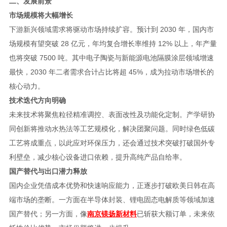
二、发展前景
市场规模将大幅增长
下游新兴领域需求将驱动市场持续扩容。预计到 2030 年，国内市
场规模有望突破 28 亿元，年均复合增长率维持 12% 以上，年产量
也将突破 7500 吨。其中电子陶瓷与新能源电池隔膜涂层领域增速
最快，2030 年二者需求合计占比将超 45%，成为拉动市场增长的
核心动力。
技术迭代方向明确
未来技术将聚焦粒径精准调控、表面改性及功能化定制。产学研协
同创新将推动水热法等工艺规模化，解决团聚问题。同时绿色低碳
工艺将成重点，以此应对环保压力，还会通过技术突破打破国外专
利壁垒，减少核心设备进口依赖，提升高纯产品自给率。
国产替代与出口潜力释放
国内企业凭借成本优势和快速响应能力，正逐步打破欧美日韩在高
端市场的垄断。一方面在半导体封装、锂电固态电解质等领域加速
国产替代；另一方面，像
南京镁扬新材料
已斩获大额订单，未来依