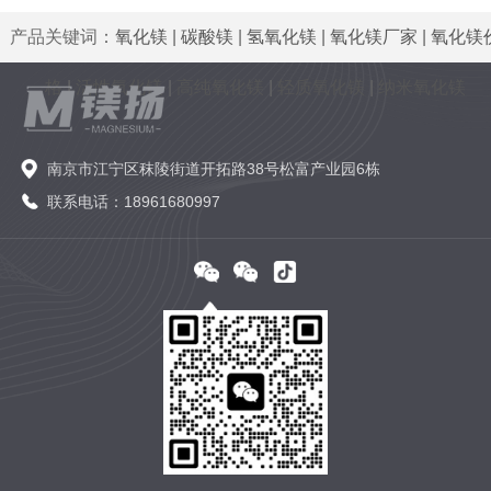
产品关键词：
氧化镁
|
碳酸镁
|
氢氧化镁
|
氧化镁厂家
|
氧化镁
格
|
活性氧化镁
|
高纯氧化镁
|
轻质氧化镁
|
纳米氧化镁
南京市江宁区秣陵街道开拓路38号松富产业园6栋
联系电话：18961680997