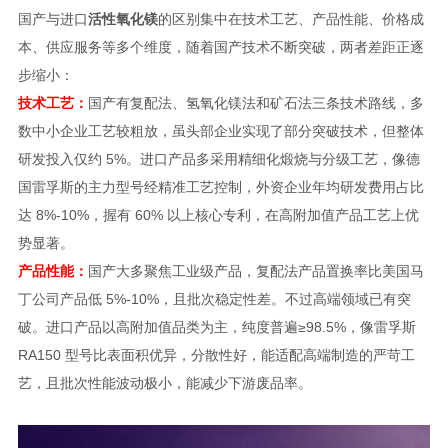
国产与进口
活性氧化镁
的区别集中在技术工艺、产品性能、价格成
本、供应服务等多个维度，随着国产技术不断突破，两者差距正逐
步缩小：
技术工艺：
国产有复配法、氢氧化镁法和矿石法三条技术路线，多
数中小企业工艺较粗放，虽头部企业实现了部分突破技术，但整体
研发投入仅约 5%。进口产品多采用精细化煅烧与分级工艺，像德
国雷孚斯的主力型号经精准工艺控制，外资企业年均研发费用占比
达 8%-10%，握有 60% 以上核心专利，在高附加值产品工艺上优
势显著。
产品性能：
国产大多聚焦工业级产品，复配法产品置换率比美国马
丁公司产品低 5%-10%，且批次稳定性差。不过高端领域已有突
破。进口产品以高附加值品类为主，纯度普遍≥98.5%，像雷孚斯
RA150 型号比表面积优异，分散性好，能适配高端制造的严苛工
艺，且批次性能波动极小，能减少下游废品率。