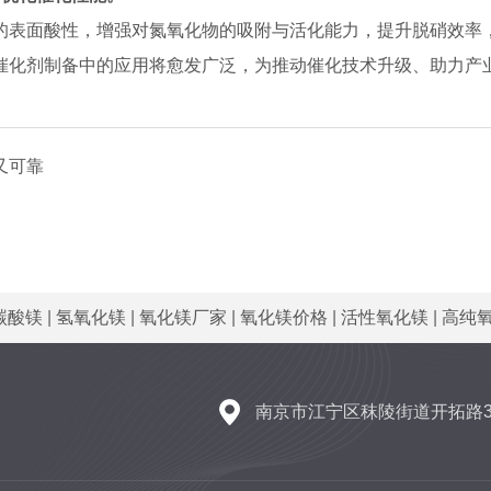
的表面酸性，增强对氮氧化物的吸附与活化能力，提升脱硝效率
催化剂制备中的应用将愈发广泛，为推动催化技术升级、助力产
又可靠
碳酸镁
|
氢氧化镁
|
氧化镁厂家
|
氧化镁价格
|
活性氧化镁
|
高纯
南京市江宁区秣陵街道开拓路3