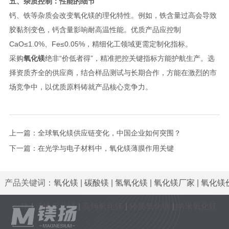
五、杂质控制：性能的细节
钙、铁等杂质会改变氧化镁的理化特性。例如，铁含量过高会导致
胶黏剂变色，钙含量影响耐高温性能。优质产品应控制
CaO≤1.0%、Fe≤0.05%，精细化工领域更需定制化指标。
采购
氧化镁
绝非“价低者得”，精准把控关键指标方能护航生产。选
择资质齐全的供应商，结合样品测试与长期合作，方能在激烈的市
场竞争中，以优质原料铸就产品核心竞争力。
上一篇：
全球氧化镁供应链变化，中国企业如何突围？
下一篇：
在光学与电子材料中，氧化镁薄膜作用关键
产品关键词：
氧化镁
|
碳酸镁
|
氢氧化镁
|
氧化镁厂家
|
氧化镁
格
|
活性氧化镁
|
高纯氧化镁
|
轻质氧化镁
|
纳米氧化镁