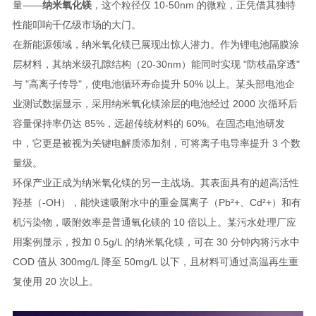
量——
纳米氧化镁
，这个粒径仅 10-50nm 的微粒，正凭借其独特
性能叩响千亿级市场的大门。
在新能源领域，纳米氧化镁已展现出惊人潜力。作为锂电池隔膜涂
层材料，其纳米级孔隙结构（20-30nm）能同时实现 "防枝晶穿透"
与 "高离子传导"，使电池循环寿命提升 50% 以上。某头部电池企
业测试数据显示，采用纳米氧化镁涂层的电池经过 2000 次循环后
容量保持率仍达 85%，远超传统材料的 60%。在固态电池研发
中，它更是被视为关键电解质添加剂，可将离子电导率提升 3 个数
量级。
环保产业正成为纳米氧化镁的另一主战场。其表面具有的超高活性
羟基（-OH），能快速吸附水中的重金属离子（Pb²+、Cd²+）和有
机污染物，吸附效率是普通氧化镁的 10 倍以上。某污水处理厂应
用案例显示，投加 0.5g/L 的纳米氧化镁，可在 30 分钟内将污水中
COD 值从 300mg/L 降至 50mg/L 以下，且材料可通过高温再生重
复使用 20 次以上。